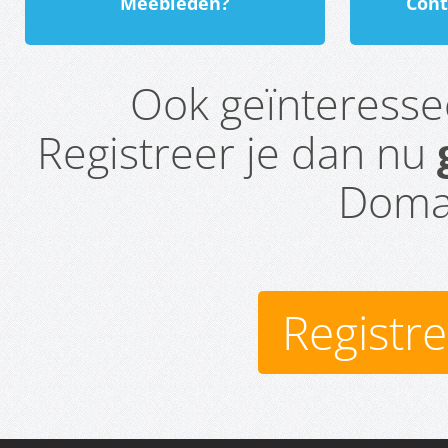
Meebieden?
Cont
Ook geïnteress
Registreer je dan nu
Domai
Registr